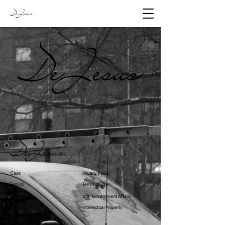
DeJesus
Casa
Privacy Policy
Servizi
Terms of Use
Servizi
U.S. Government Affairs
Contatto
Intellectual Property
Di