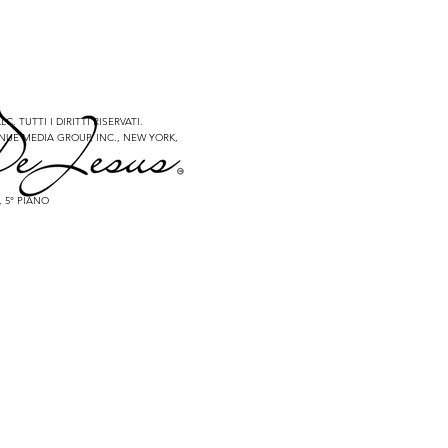
C. TUTTI I DIRITTI RISERVATI.
NUE MEDIA GROUP, INC., NEW YORK,
, 5° PIANO