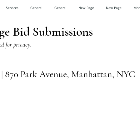
Services
General
General
New Page
New Page
Mor
ge Bid Submissions
ed for privacy.
4 | 870 Park Avenue, Manhattan, NYC