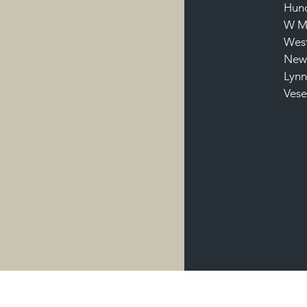
Hun
W Ma
West
Newm
Lynn
Vese