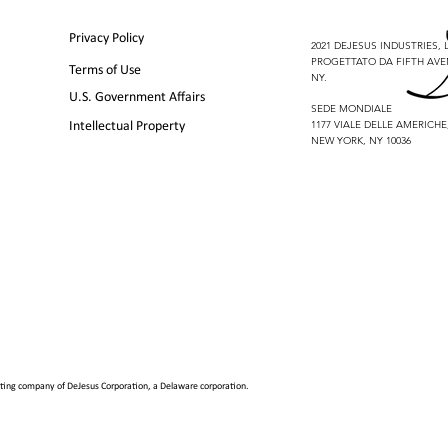
Privacy Policy
2021 DEJESUS INDUSTRIES, LL
PROGETTATO DA FIFTH AVE
Terms of Use
NY.
U.S. Government Affairs
SEDE MONDIALE
1177 VIALE DELLE AMERICHE
Intellectual Property
NEW YORK, NY 10036
erating company of
DeJesus Corporation, a Delaware corporation
.