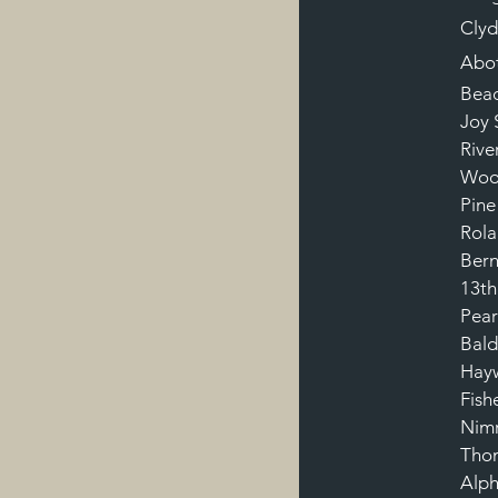
Clyd
Abot
Beac
Joy 
Rive
Wood
Pine
Rola
Bern
13th
Pear
Bald
Hayw
Fish
Nimr
Thom
Alph