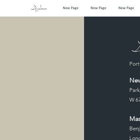
DeJesus
New Page
New Page
New Page
Port
New
Park
W 67
Mas
Benj
Long