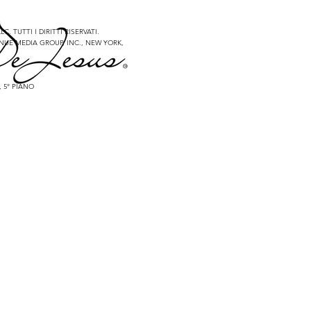
C. TUTTI I DIRITTI RISERVATI.
NUE MEDIA GROUP, INC., NEW YORK,
, 5° PIANO