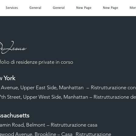
Services
General
General
New Page
New Page
Mor
folio di residenze private in corso
 York
 Avenue, Upper East Side, Manhattan
–
Ristrutturazione co
th Street, Upper West Side, Manhattan
– Ristrutturazione de
sachusetts
amin Road, Belmont
– Ristrutturazione casa
wood Avenue, Brookline – Casa
Ristrutturazione