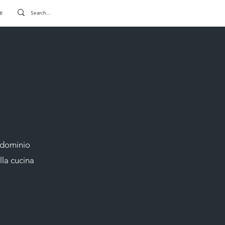
e
ndominio
lla cucina