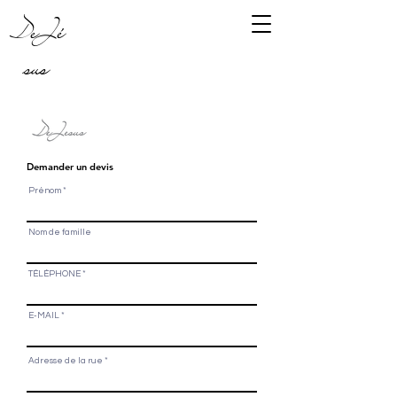
DeJé
sus
Demander un devis
Prénom
Nom de famille
TÉLÉPHONE
E-MAIL
Adresse de la rue