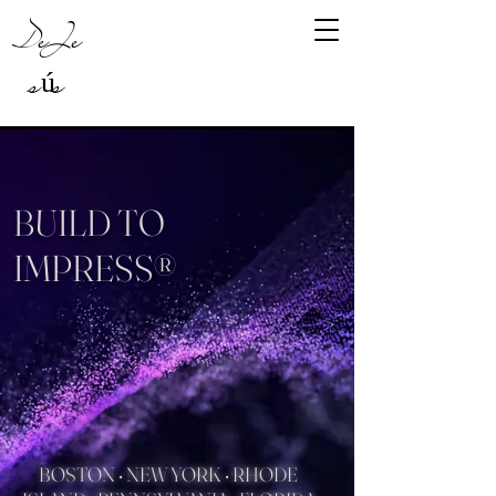
DeJe
sús
BUILD TO
IMPRESS®
BOSTON • NEW YORK • RHODE