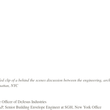
clip of a behind the scenes discussion between the engineering, archi
nhattan, NYC
 Officer of DeJesus Industries
P, Senior Building Envelope Engineer at SGH, New York Office