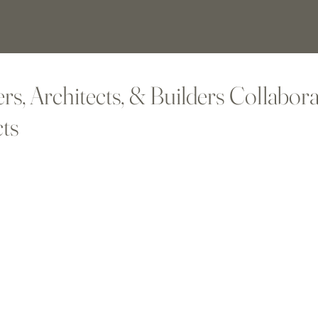
s, Architects, & Builders Collabo
cts