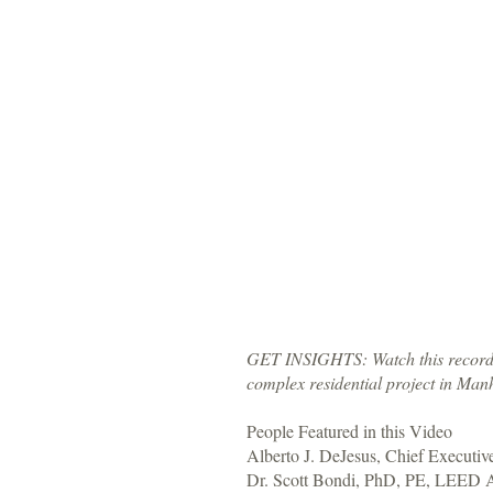
GET INSIGHTS: Watch this recorded 
complex residential project in Ma
People Featured in this Video
Alberto J. DeJesus, Chief Executive
Dr. Scott Bondi, PhD, PE, LEED A